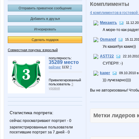
Комплименты
Отправить приватное сообщение
4 комплиментов в гостевой 
Добавить в друзья
Михаилъ
11.12.20
Игнорировать
А море-то как радуе
Osmanof
15.11.20
Сделать подарок
Ух какая!!ух какие))
Совместная покупка: взрослый
AST722
22.10.2010
популярность:
35289 место
СУПЕР!!! :-)
рейтинг
1132
?
kaper
09.10.2010 в
))) лучезарно))))
Привилегированный
пользователь
3
уровня
Вы не авторизованы! Чтоб
Статистика портрета:
Метки лидеров
сейчас просматривают портрет - 0
зарегистрированные пользователи
посетившие портрет за 7 дней - 0